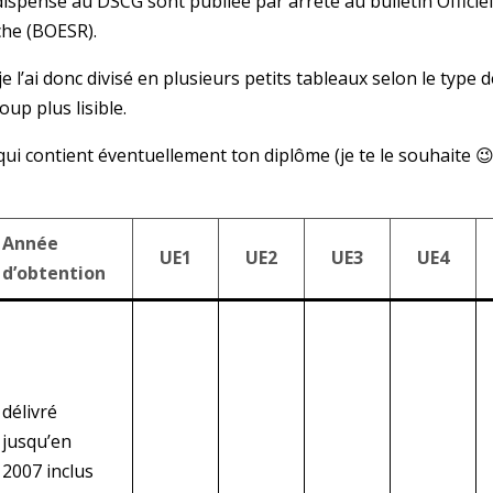
 dispensé au DSCG sont publiée par arrêté au bulletin Officie
che (BOESR).
je l’ai donc divisé en plusieurs petits tableaux selon le type 
up plus lisible.
ui contient éventuellement ton diplôme (je te le souhaite 😉 
Année
UE1
UE2
UE3
UE4
d’obtention
délivré
jusqu’en
2007 inclus