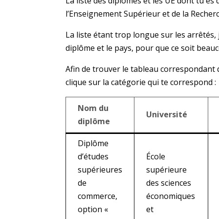
La liste des diplômes et les UE dont tu es
l’Enseignement Supérieur et de la Recher
La liste étant trop longue sur les arrêtés, 
diplôme et le pays, pour que ce soit beauco
Afin de trouver le tableau correspondant q
clique sur la catégorie qui te correspond :
Nom du
Université
diplôme
Diplôme
d’études
École
supérieures
supérieure
de
des sciences
commerce,
économiques
option «
et