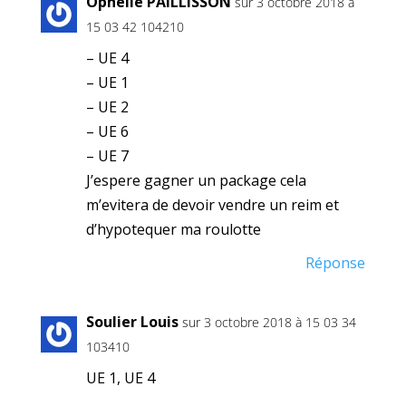
Ophelie PAILLISSON
sur 3 octobre 2018 à
15 03 42 104210
– UE 4
– UE 1
– UE 2
– UE 6
– UE 7
J’espere gagner un package cela
m’evitera de devoir vendre un reim et
d’hypotequer ma roulotte
Réponse
Soulier Louis
sur 3 octobre 2018 à 15 03 34
103410
UE 1, UE 4