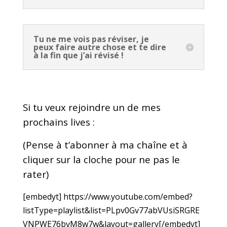
Tu ne me vois pas réviser, je
peux faire autre chose et te dire
à la fin que j’ai révisé !
Si tu veux rejoindre un de mes
prochains lives :
(Pense à t’abonner à ma chaîne et à
cliquer sur la cloche pour ne pas le
rater)
[embedyt] https://www.youtube.com/embed?
listType=playlist&list=PLpv0Gv77abVUsiSRGRE
VNPWE76bvM8w7w&layout=gallery[/embedyt]