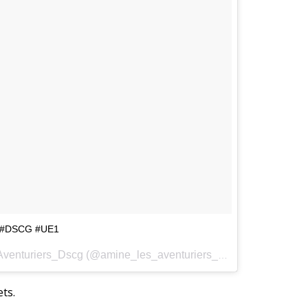
rat #DSCG #UE1
Une publication partagée par Amine_Les_Aventuriers_Dscg (@amine_les_aventuriers_dscg) le
4 Mai 201
ets.