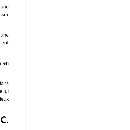
 une
isser
ucune
ient
s en
dans
 lui
ieux
 C.