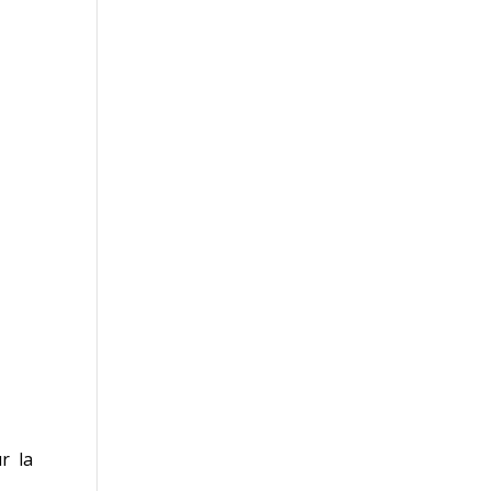
7 à 15h13 PDT
r la