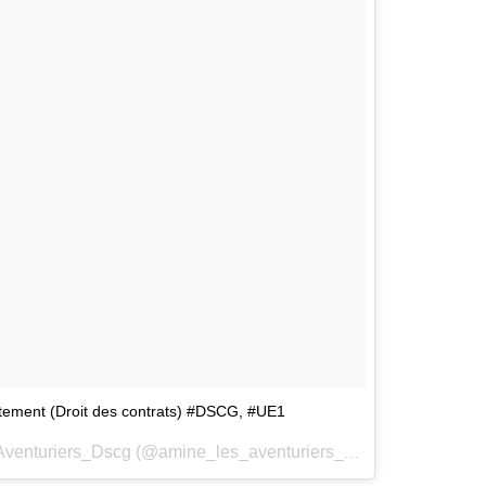
entement (Droit des contrats) #DSCG, #UE1
Une publication partagée par Amine_Les_Aventuriers_Dscg (@amine_les_aventuriers_dscg) le
2 Mai 201