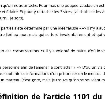
on qu’on nous arrache. Pour moi, une poupée vaudou en est
t éclairé. Et pour y rattacher les 3 vices, j’ai choisi de les v
rri… Je sors).
 parties a été déterminé par une idée fausse » => il n’y a a
tre fixé au mur, mais qui se tord involontairement et qui v
n des cocontractants => il y a volonté de nuire, d’où le vi
ne personne afin de l’amener à contracter » => D’où un vis 
r obtenir les informations d’un prisonnier on le menace de
 un marteau (c’est gore, mais je trouve qu’on se souvient m
éfinition de l’article 1101 du