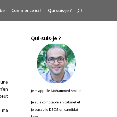
ube
Commence ici !
Qui suis-je ?
Qui-suis-je ?
 une
 n’en
Je m’appelle Mohammed Amine.
peut
Je suis comptable en cabinet et
je passe le DSCG en candidat
de ma
libre.