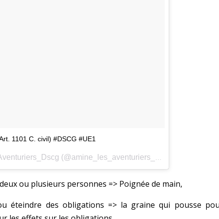
n Art. 1101 C. civil) #DSCG #UE1
Une publication partagée par Amine_Les_Aventuriers_Dscg (@amine_les_aventuriers_dscg) le
3 Mai 201
e deux ou plusieurs personnes => Poignée de main,
 ou éteindre des obligations => la graine qui pousse pou
r les effets sur les obligations.