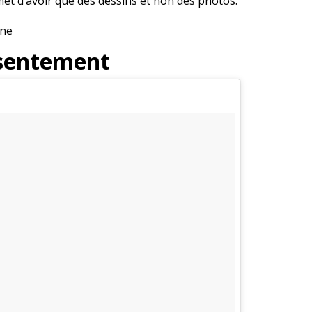
et d’avoir que des dessins et non des photos.
ine
onsentement