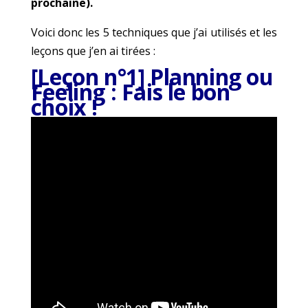
prochaine).
Voici donc les 5 techniques que j’ai utilisés et les
leçons que j’en ai tirées :
[Leçon n°1] Planning ou
Feeling : Fais le bon
choix !